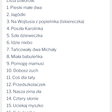
Lista utworów:
1. Pieski małe dwa
2. Jagódki
3. Na Wojtusia z popielnika (Iskiereczka)
4. Poszła Karolinka
5. Szła dzieweczka
6. Idzie niebo
7. Tańcowały dwa Michały
8. Miała babuleńka
9. Pomogę mamusi
10. Dobosz zuch
11. Coś dla taty
12. Przedszkolaczek
13. Nasza zima zła
14. Cztery słonie
15. Uciekaj myszko