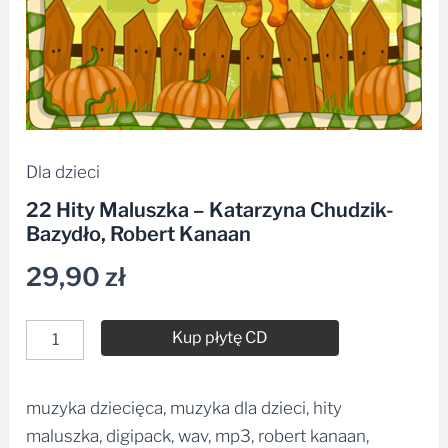
Dla dzieci
22 Hity Maluszka – Katarzyna Chudzik-
Bazydło, Robert Kanaan
29,90
zł
Kup płytę CD
muzyka dziecięca, muzyka dla dzieci, hity
Alternative:
maluszka, digipack, wav, mp3, robert kanaan,