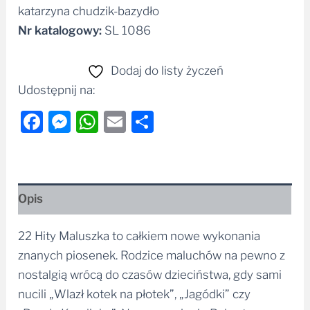
katarzyna chudzik-bazydło
Nr katalogowy:
SL 1086
Dodaj do listy życzeń
Udostępnij na:
Facebook
Messenger
WhatsApp
Email
Share
Opis
22 Hity Maluszka to całkiem nowe wykonania
znanych piosenek. Rodzice maluchów na pewno z
nostalgią wrócą do czasów dzieciństwa, gdy sami
nucili „Wlazł kotek na płotek”, „Jagódki” czy