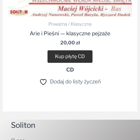
Poważna / Klasyczna
Arie i Pieśni — klasyczne pejzaże
20,00
zł
Kup płytę CD
CD
Dodaj do listy życzeń
Soliton