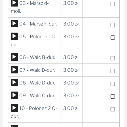
Odtwarzacz
03 - Marsz d-
3,00
zł
dźwiękowych
plików
moll.
dźwiękowych
Odtwarzacz
04 - Marsz F-dur.
3,00
zł
plików
Odtwarzacz
05 - Polonez 1 D-
3,00
zł
dźwiękowych
plików
dur.
dźwiękowych
Odtwarzacz
06 - Walc B-dur.
3,00
zł
plików
Odtwarzacz
07 - Walc D-dur.
3,00
zł
dźwiękowych
plików
Odtwarzacz
08 - Walc D-dur.
3,00
zł
dźwiękowych
plików
Odtwarzacz
09 - Walc C-dur.
3,00
zł
dźwiękowych
plików
Odtwarzacz
10 - Polonez 2 C-
3,00
zł
dźwiękowych
plików
dur.
dźwiękowych