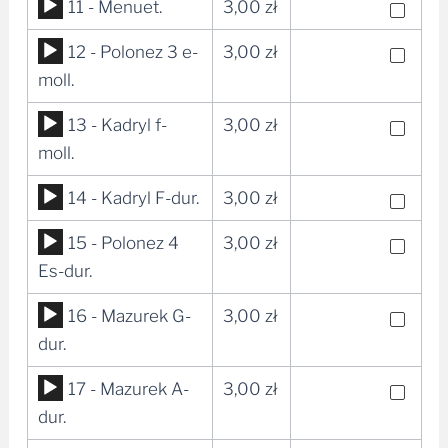
Odtwarzacz
11 - Menuet.
3,00
zł
plików
Odtwarzacz
12 - Polonez 3 e-
3,00
zł
dźwiękowych
plików
moll.
dźwiękowych
Odtwarzacz
13 - Kadryl f-
3,00
zł
plików
moll.
dźwiękowych
Odtwarzacz
14 - Kadryl F-dur.
3,00
zł
plików
Odtwarzacz
15 - Polonez 4
3,00
zł
dźwiękowych
plików
Es-dur.
dźwiękowych
Odtwarzacz
16 - Mazurek G-
3,00
zł
plików
dur.
dźwiękowych
Odtwarzacz
17 - Mazurek A-
3,00
zł
plików
dur.
dźwiękowych