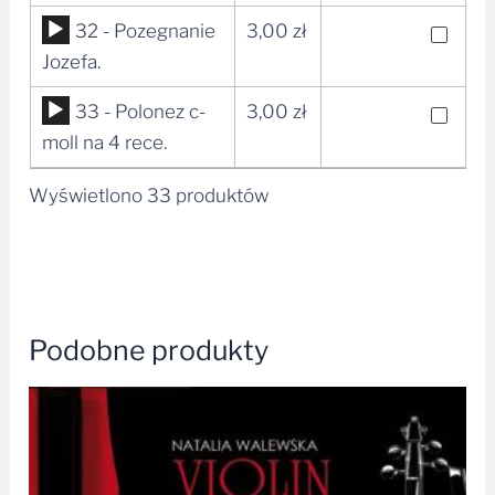
dźwiękowych
Odtwarzacz
32 - Pozegnanie
3,00
zł
plików
Jozefa.
dźwiękowych
Odtwarzacz
33 - Polonez c-
3,00
zł
plików
moll na 4 rece.
dźwiękowych
Wyświetlono 33 produktów
Podobne produkty