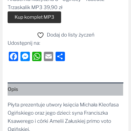
Trzaskalik MP3
39,90
zł
Alternative:
Kup komplet MP3
Dodaj do listy życzeń
Udostępnij na:
Facebook
Messenger
WhatsApp
Email
Share
Opis
Płyta prezentuje utwory księcia Michała Kleofasa
Ogińskiego oraz jego dzieci: syna Franciszka
Ksawerego i córki Amelii Załuskiej primo voto
Ogińskiej.