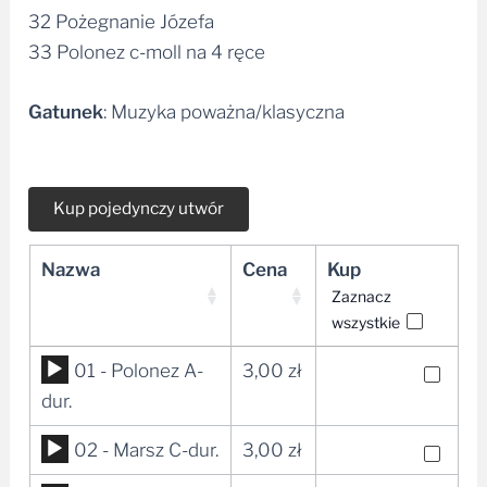
32 Pożegnanie Józefa
33 Polonez c-moll na 4 ręce
Gatunek
:
Muzyka poważna/klasyczna
Nazwa
Cena
Kup
Zaznacz
wszystkie
Odtwarzacz
01 - Polonez A-
3,00
zł
plików
dur.
dźwiękowych
Odtwarzacz
02 - Marsz C-dur.
3,00
zł
plików