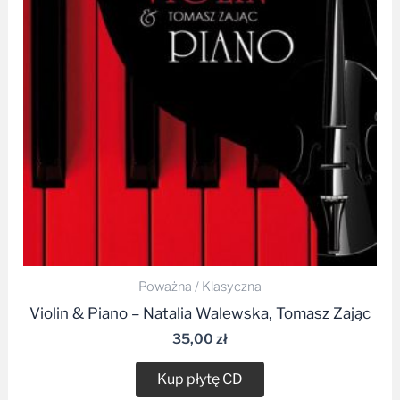
Poważna / Klasyczna
Violin & Piano – Natalia Walewska, Tomasz Zając
35,00
zł
Kup płytę CD