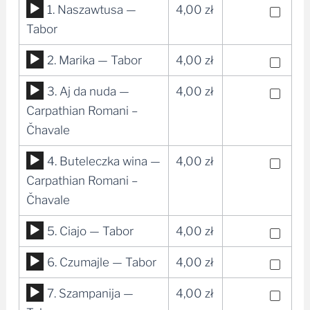
Odtwarzacz
1. Naszawtusa —
4,00
zł
plików
Tabor
dźwiękowych
Odtwarzacz
2. Marika — Tabor
4,00
zł
plików
Odtwarzacz
3. Aj da nuda —
4,00
zł
dźwiękowych
plików
Carpathian Romani –
dźwiękowych
Čhavale
Odtwarzacz
4. Buteleczka wina —
4,00
zł
plików
Carpathian Romani –
dźwiękowych
Čhavale
Odtwarzacz
5. Ciajo — Tabor
4,00
zł
plików
Odtwarzacz
6. Czumajle — Tabor
4,00
zł
dźwiękowych
plików
Odtwarzacz
7. Szampanija —
4,00
zł
dźwiękowych