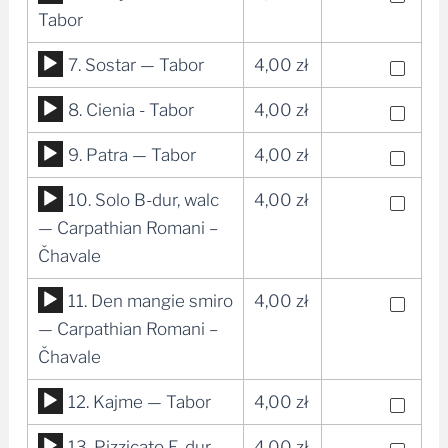
dźwiękowych
plików
Tabor
dźwiękowych
Odtwarzacz
7. Sostar — Tabor
4,00
zł
plików
Odtwarzacz
8. Cienia - Tabor
4,00
zł
dźwiękowych
plików
Odtwarzacz
9. Patra — Tabor
4,00
zł
dźwiękowych
plików
Odtwarzacz
10. Solo B-dur, walc
4,00
zł
dźwiękowych
plików
— Carpathian Romani –
dźwiękowych
Čhavale
Odtwarzacz
11. Den mangie smiro
4,00
zł
plików
— Carpathian Romani –
dźwiękowych
Čhavale
Odtwarzacz
12. Kajme — Tabor
4,00
zł
plików
Odtwarzacz
13. Pizzicato E-dur —
4,00
zł