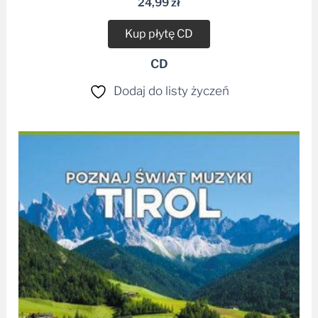
24,99
zł
Kup płytę CD
CD
Dodaj do listy życzeń
Zakres
cen:
od
19,99 zł
do
25,00 zł