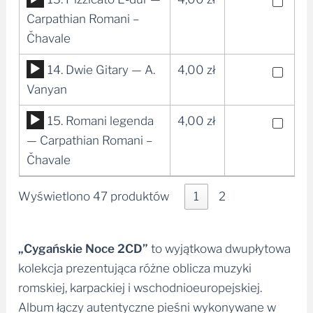
dźwiękowych
plików
Carpathian Romani –
dźwiękowych
Čhavale
Odtwarzacz
14. Dwie Gitary — A.
4,00
zł
plików
Vanyan
dźwiękowych
Odtwarzacz
15. Romani legenda
4,00
zł
plików
— Carpathian Romani –
dźwiękowych
Čhavale
Wyświetlono 47 produktów
1
2
„Cygańskie Noce 2CD”
to wyjątkowa dwupłytowa
kolekcja prezentująca różne oblicza muzyki
romskiej, karpackiej i wschodnioeuropejskiej.
Album łączy autentyczne pieśni wykonywane w