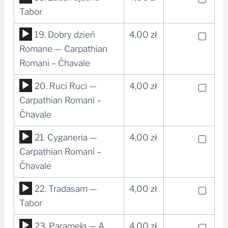
plików
Tabor
dźwiękowych
Odtwarzacz
19. Dobry dzień
4,00
zł
plików
Romane — Carpathian
dźwiękowych
Romani – Čhavale
Odtwarzacz
20. Ruci Ruci —
4,00
zł
plików
Carpathian Romani –
dźwiękowych
Čhavale
Odtwarzacz
21. Cyganeria —
4,00
zł
plików
Carpathian Romani –
dźwiękowych
Čhavale
Odtwarzacz
22. Tradasam —
4,00
zł
plików
Tabor
dźwiękowych
Odtwarzacz
23. Parameła — A.
4,00
zł