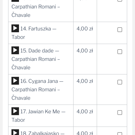
dźwiękowych
plików
Carpathian Romani –
dźwiękowych
Čhavale
Odtwarzacz
14. Fartuszka —
4,00
zł
plików
Tabor
dźwiękowych
Odtwarzacz
15. Dade dade —
4,00
zł
plików
Carpathian Romani –
dźwiękowych
Čhavale
Odtwarzacz
16. Cygana Jana —
4,00
zł
plików
Carpathian Romani –
dźwiękowych
Čhavale
Odtwarzacz
17. Jawian Ke Me —
4,00
zł
plików
Tabor
dźwiękowych
Odtwarzacz
18. Zabalkajasko —
4,00
zł