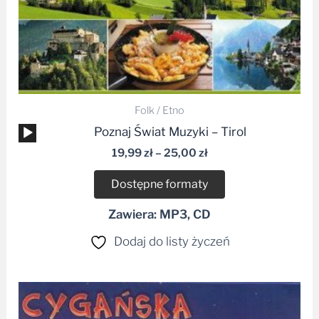
Folk / Etno
Odtwarzacz
Poznaj Świat Muzyki – Tirol
plików
19,99
zł
–
25,00
zł
dźwiękowych
Dostępne formaty
Zawiera: MP3, CD
Dodaj do listy życzeń