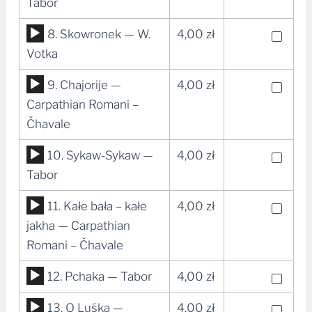
plików
Tabor
dźwiękowych
Odtwarzacz
8. Skowronek — W.
4,00
zł
plików
Votka
dźwiękowych
Odtwarzacz
9. Chajorije —
4,00
zł
plików
Carpathian Romani –
dźwiękowych
Čhavale
Odtwarzacz
10. Sykaw-Sykaw —
4,00
zł
plików
Tabor
dźwiękowych
Odtwarzacz
11. Kałe bała – kałe
4,00
zł
plików
jakha — Carpathian
dźwiękowych
Romani – Čhavale
Odtwarzacz
12. Pchaka — Tabor
4,00
zł
plików
Odtwarzacz
13. O Luśka —
4,00
zł