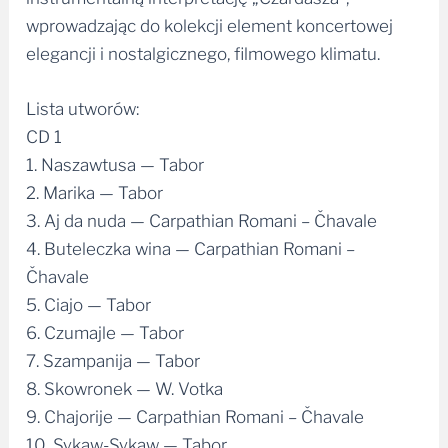
wprowadzając do kolekcji element koncertowej
elegancji i nostalgicznego, filmowego klimatu.
Lista utworów:
CD 1
1. Naszawtusa — Tabor
2. Marika — Tabor
3. Aj da nuda — Carpathian Romani – Čhavale
4. Buteleczka wina — Carpathian Romani –
Čhavale
5. Ciajo — Tabor
6. Czumajle — Tabor
7. Szampanija — Tabor
8. Skowronek — W. Votka
9. Chajorije — Carpathian Romani – Čhavale
10. Sykaw-Sykaw — Tabor