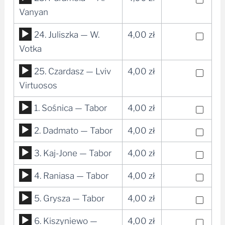
plików
Vanyan
dźwiękowych
Odtwarzacz
24. Juliszka — W.
4,00
zł
plików
Votka
dźwiękowych
Odtwarzacz
25. Czardasz — Lviv
4,00
zł
plików
Virtuosos
dźwiękowych
Odtwarzacz
1. Sośnica — Tabor
4,00
zł
plików
Odtwarzacz
2. Dadmato — Tabor
4,00
zł
dźwiękowych
plików
Odtwarzacz
3. Kaj-Jone — Tabor
4,00
zł
dźwiękowych
plików
Odtwarzacz
4. Raniasa — Tabor
4,00
zł
dźwiękowych
plików
Odtwarzacz
5. Grysza — Tabor
4,00
zł
dźwiękowych
plików
Odtwarzacz
6. Kiszyniewo —
4,00
zł