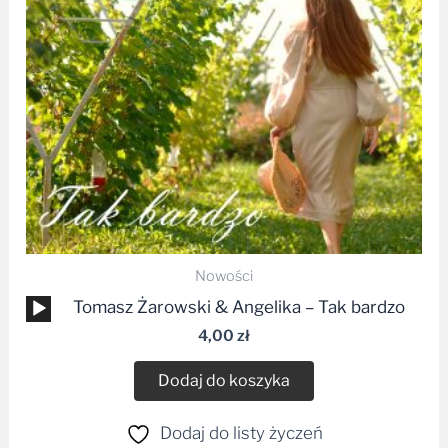
Nowości
Odtwarzacz
Tomasz Żarowski & Angelika – Tak bardzo
plików
4,00
zł
dźwiękowych
Dodaj do koszyka
Dodaj do listy życzeń