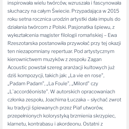
inspirowała wielu twórców, wzruszała i fascynowała
słuchaczy na całym Świecie. Przypadająca w 2015
roku setna rocznica urodzin artystki dała impuls do
działania twórcom z Polski. Pasjonatka śpiewu, z
wykształcenia magister filologii romańskiej – Ewa
Rzeszotarska postanowiła przywołać przy tej okazji
ten niezapomniany repertuar. Pod artystycznym
kierownictwem muzyków z zespołu Zagan
Acoustic powstał szereg aranżacji kultowych już
dziś kompozycji, takich jak: „La vie en rose”,
„Padam Padam”, „La Foule”, „Milord” czy
„L`accordéoniste”. W autorskich opracowaniach
członka zespołu, Joachima Łuczaka – słychać zwrot
ku tradycji śpiewanych przez Piaf utworów,
przepełnionych kolorystyką brzmienia skrzypiec,
klarnetu, kontrabasu i akordeonu. Ostatni z