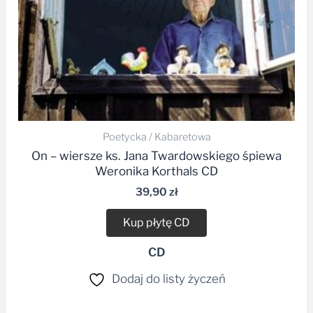
Poetycka / Kabaretowa
On – wiersze ks. Jana Twardowskiego śpiewa
Weronika Korthals CD
39,90
zł
Kup płytę CD
CD
Dodaj do listy życzeń