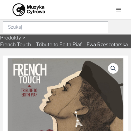
Skip
Mai
to
Men
content
Szukaj
Produkty
French Touch – Tribute to Edith Piaf – Ewa Rzeszotarska
ilość
French
Touch
-
Tribute
to
Edith
Piaf
-
Ewa
Rzeszotarska