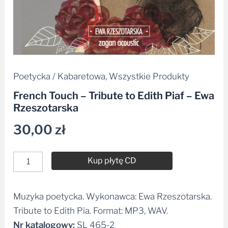
Poetycka / Kabaretowa
,
Wszystkie Produkty
French Touch – Tribute to Edith Piaf – Ewa
Rzeszotarska
30,00
zł
Kup płytę CD
Muzyka poetycka. Wykonawca: Ewa Rzeszotarska.
Alternative:
Tribute to Edith Pia. Format: MP3, WAV.
Nr katalogowy:
SL 465-2