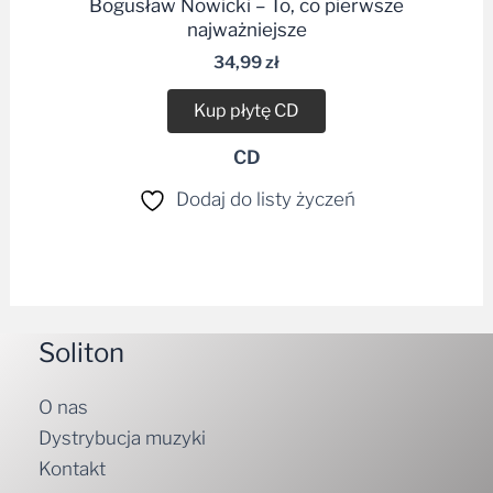
Bogusław Nowicki – To, co pierwsze
najważniejsze
34,99
zł
Kup płytę CD
CD
Dodaj do listy życzeń
Soliton
O nas
Dystrybucja muzyki
Kontakt