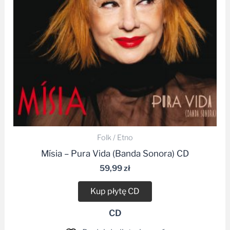
Folk / Etno
Mísia – Pura Vida (Banda Sonora) CD
59,99
zł
Kup płytę CD
CD