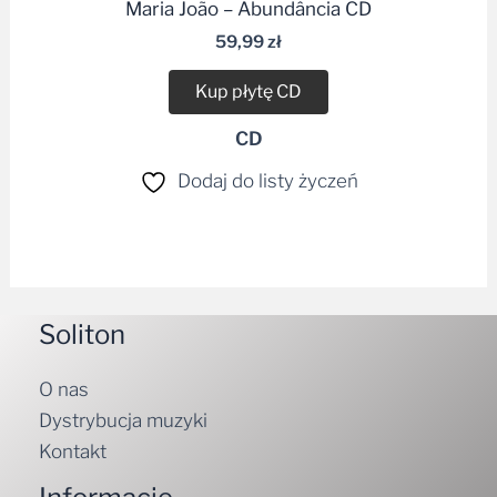
Maria João – Abundância CD
59,99
zł
Kup płytę CD
CD
Dodaj do listy życzeń
Soliton
O nas
Dystrybucja muzyki
Kontakt