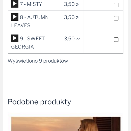
Odtwarzacz
7 - MISTY
3,50
zł
dźwiękowych
plików
Odtwarzacz
8 - AUTUMN
3,50
zł
dźwiękowych
plików
LEAVES
dźwiękowych
Odtwarzacz
9 - SWEET
3,50
zł
plików
GEORGIA
dźwiękowych
Wyświetlono 9 produktów
Podobne produkty