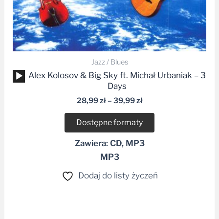
Jazz / Blues
Odtwarzacz
Alex Kolosov & Big Sky ft. Michał Urbaniak – 3
plików
Days
dźwiękowych
28,99
zł
–
39,99
zł
Dostępne formaty
Zawiera: CD, MP3
MP3
Dodaj do listy życzeń