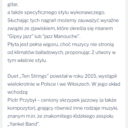
gitar,
a także specyficznego stylu wykonawczego.
Słuchając tych nagrań możemy zauważyć wyraźne
związki ze zjawiskiem, które określa się mianem
“Gipsy jazz” lub “jazz Manouche”.
Płyta jest pełna wigoru, choć muzycy nie stronią
od klimatów balladowych, proponując 2 utwory w
tym właśnie stylu.
Duet „Ten Strings” powstał w roku 2015, wystąpił
wielokrotnie w Polsce i we Włoszech. W jego skład
wchodzą:
Piotr Przybył – ceniony skrzypek jazzowy (a także
kompozytor), grający również inne rodzaje muzyki,
znanym m.in. ze znakomitego łódzkiego zespołu
„Yankel Band”.