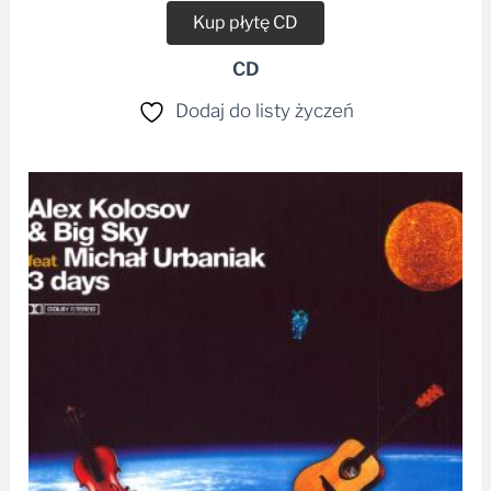
Kup płytę CD
CD
Dodaj do listy życzeń
Zakres
cen:
od
28,99 zł
do
39,99 zł