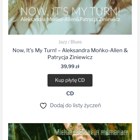
Jazz / Blues
Now, It’s My Turn! – Aleksandra Mońko-Allen &
Patrycja Ziniewicz
39,99
zł
Kup płytę CD
CD
Dodaj do listy życzeń