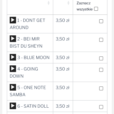
Zaznacz
wszystkie
Odtwarzacz
1 - DONT GET
3,50
zł
plików
AROUND
dźwiękowych
Odtwarzacz
2 - BEI MIR
3,50
zł
plików
BIST DU SHEYN
dźwiękowych
Odtwarzacz
3 - BLUE MOON
3,50
zł
plików
Odtwarzacz
4 - GOING
3,50
zł
dźwiękowych
plików
DOWN
dźwiękowych
Odtwarzacz
5 - ONE NOTE
3,50
zł
plików
SAMBA
dźwiękowych
Odtwarzacz
6 - SATIN DOLL
3,50
zł
plików