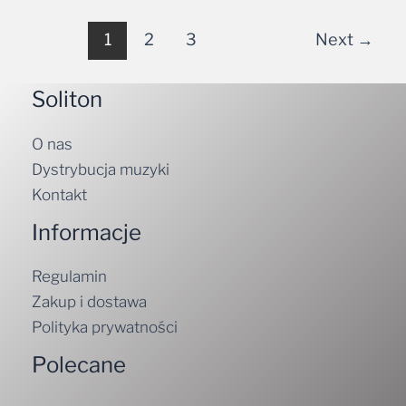
1
2
3
Next
→
Soliton
O nas
Dystrybucja muzyki
Kontakt
Informacje
Regulamin
Zakup i dostawa
Polityka prywatności
Polecane