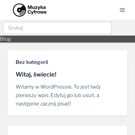
Skip
Post
Mai
to
pagination
Men
content
Szukaj
Blog
Bez kategorii
Witaj, świecie!
Witamy w WordPressie. To jest twój
pierwszy wpis. Edytuj go lub usuń, a
następnie zacznij pisać!