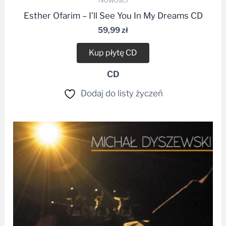
Nowości
Esther Ofarim – I’ll See You In My Dreams CD
59,99
zł
Kup płytę CD
CD
Dodaj do listy życzeń