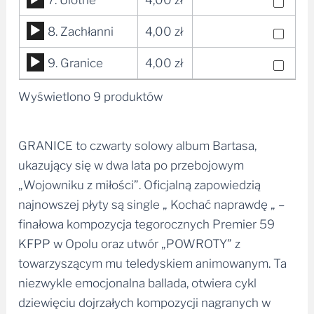
dźwiękowych
plików
Odtwarzacz
8. Zachłanni
4,00
zł
dźwiękowych
plików
Odtwarzacz
9. Granice
4,00
zł
dźwiękowych
plików
Wyświetlono 9 produktów
dźwiękowych
GRANICE to czwarty solowy album Bartasa,
ukazujący się w dwa lata po przebojowym
„Wojowniku z miłości”. Oficjalną zapowiedzią
najnowszej płyty są single „ Kochać naprawdę „ –
finałowa kompozycja tegorocznych Premier 59
KFPP w Opolu oraz utwór „POWROTY” z
towarzyszącym mu teledyskiem animowanym. Ta
niezwykle emocjonalna ballada, otwiera cykl
dziewięciu dojrzałych kompozycji nagranych w