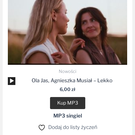
Nowości
Odtwarzacz
Ola Jas, Agnieszka Musiał – Lekko
plików
6,00
zł
dźwiękowych
Kup MP3
MP3 singiel
Dodaj do listy życzeń