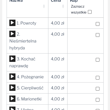
Nazwa
Cena
Kup
Zaznacz
wszystkie
Odtwarzacz
1. Powroty
4,00
zł
plików
Odtwarzacz
2.
4,00
zł
dźwiękowych
plików
Nieśmiertelna
dźwiękowych
hybryda
Odtwarzacz
3. Kochać
4,00
zł
plików
naprawdę
dźwiękowych
Odtwarzacz
4. Pożegnanie
4,00
zł
plików
Odtwarzacz
5. Cierpliwość
4,00
zł
dźwiękowych
plików
Odtwarzacz
6. Marionetki
4,00
zł
dźwiękowych
plików
Odtwarzacz
7. Ulotne
4,00
zł