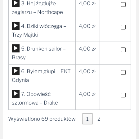
Odtwarzacz
3. Hej żeglujże
4,00
zł
plików
żeglarzu – Northcape
dźwiękowych
Odtwarzacz
4. Dziki włóczęga –
4,00
zł
plików
Trzy Majtki
dźwiękowych
Odtwarzacz
5. Drunken sailor –
4,00
zł
plików
Brasy
dźwiękowych
Odtwarzacz
6. Byłem głupi – EKT
4,00
zł
plików
Gdynia
dźwiękowych
Odtwarzacz
7. Opowieść
4,00
zł
plików
sztormowa – Drake
dźwiękowych
Wyświetlono 69 produktów
1
2