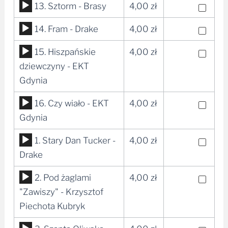
Odtwarzacz
13. Sztorm - Brasy
4,00
zł
plików
Odtwarzacz
14. Fram - Drake
4,00
zł
dźwiękowych
plików
Odtwarzacz
15. Hiszpańskie
4,00
zł
dźwiękowych
plików
dziewczyny - EKT
dźwiękowych
Gdynia
Odtwarzacz
16. Czy wiało - EKT
4,00
zł
plików
Gdynia
dźwiękowych
Odtwarzacz
1. Stary Dan Tucker -
4,00
zł
plików
Drake
dźwiękowych
Odtwarzacz
2. Pod żaglami
4,00
zł
plików
"Zawiszy" - Krzysztof
dźwiękowych
Piechota Kubryk