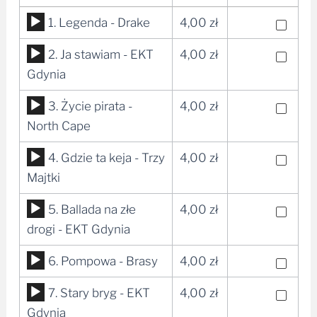
Odtwarzacz
1. Legenda - Drake
4,00
zł
plików
Odtwarzacz
2. Ja stawiam - EKT
4,00
zł
dźwiękowych
plików
Gdynia
dźwiękowych
Odtwarzacz
3. Życie pirata -
4,00
zł
plików
North Cape
dźwiękowych
Odtwarzacz
4. Gdzie ta keja - Trzy
4,00
zł
plików
Majtki
dźwiękowych
Odtwarzacz
5. Ballada na złe
4,00
zł
plików
drogi - EKT Gdynia
dźwiękowych
Odtwarzacz
6. Pompowa - Brasy
4,00
zł
plików
Odtwarzacz
7. Stary bryg - EKT
4,00
zł
dźwiękowych
plików
Gdynia