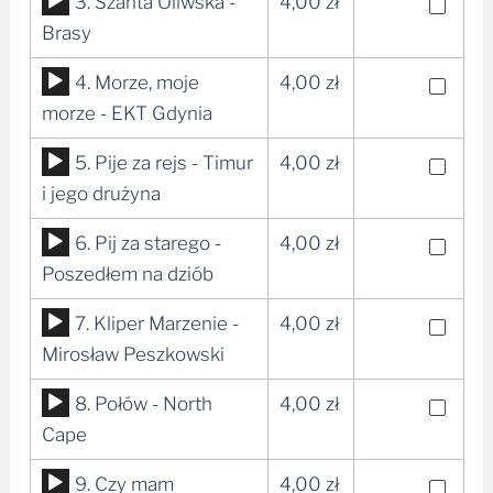
Odtwarzacz
3. Szanta Oliwska -
4,00
zł
plików
Brasy
dźwiękowych
Odtwarzacz
4. Morze, moje
4,00
zł
plików
morze - EKT Gdynia
dźwiękowych
Odtwarzacz
5. Pije za rejs - Timur
4,00
zł
plików
i jego drużyna
dźwiękowych
Odtwarzacz
6. Pij za starego -
4,00
zł
plików
Poszedłem na dziób
dźwiękowych
Odtwarzacz
7. Kliper Marzenie -
4,00
zł
plików
Mirosław Peszkowski
dźwiękowych
Odtwarzacz
8. Połów - North
4,00
zł
plików
Cape
dźwiękowych
Odtwarzacz
9. Czy mam
4,00
zł