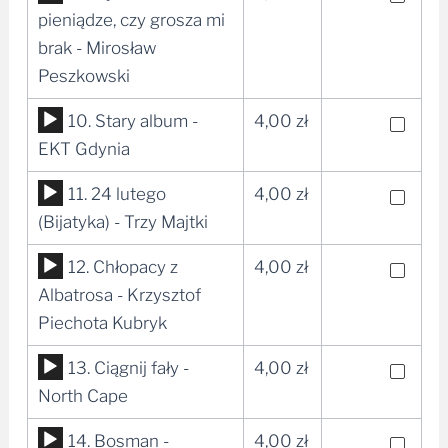
plików
pieniądze, czy grosza mi
dźwiękowych
brak - Mirosław
Peszkowski
Odtwarzacz
10. Stary album -
4,00
zł
plików
EKT Gdynia
dźwiękowych
Odtwarzacz
11. 24 lutego
4,00
zł
plików
(Bijatyka) - Trzy Majtki
dźwiękowych
Odtwarzacz
12. Chłopacy z
4,00
zł
plików
Albatrosa - Krzysztof
dźwiękowych
Piechota Kubryk
Odtwarzacz
13. Ciągnij fały -
4,00
zł
plików
North Cape
dźwiękowych
Odtwarzacz
14. Bosman -
4,00
zł