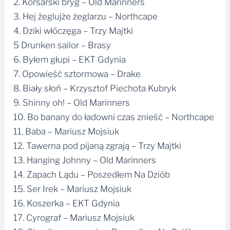
2. Korsarski bryg – Old Marinners
3. Hej żeglujże żeglarzu – Northcape
4. Dziki włóczęga – Trzy Majtki
5 Drunken sailor – Brasy
6. Byłem głupi – EKT Gdynia
7. Opowieść sztormowa – Drake
8. Biały słoń – Krzysztof Piechota Kubryk
9. Shinny oh! – Old Marinners
10. Bo banany do ładowni czas znieść – Northcape
11. Baba – Mariusz Mojsiuk
12. Tawerna pod pijaną zgrają – Trzy Majtki
13. Hanging Johnny – Old Marinners
14. Zapach Lądu – Poszedłem Na Dziób
15. Ser Irek – Mariusz Mojsiuk
16. Koszerka – EKT Gdynia
17. Cyrograf – Mariusz Mojsiuk