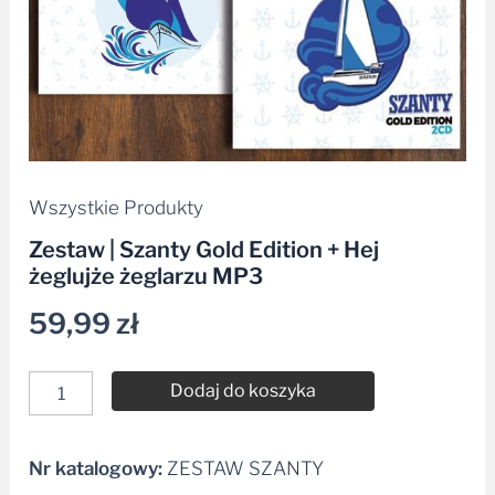
Wszystkie Produkty
Zestaw | Szanty Gold Edition + Hej
żeglujże żeglarzu MP3
59,99
zł
Dodaj do koszyka
Nr katalogowy:
ZESTAW SZANTY
Alternative: