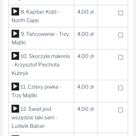
dźwiękowych
Odtwarzacz
8. Kapitan Kidd -
4,00
zł
plików
North Cape
dźwiękowych
Odtwarzacz
9. Tańcowanie - Trzy
4,00
zł
plików
Majtki
dźwiękowych
Odtwarzacz
10. Skoczyła makrela
4,00
zł
plików
- Krzysztof Piechota
dźwiękowych
Kubryk
Odtwarzacz
11. Cztery piwka -
4,00
zł
plików
Trzy Majtki
dźwiękowych
Odtwarzacz
12. Świat jest
4,00
zł
plików
wszędzie taki sam -
dźwiękowych
Ludwik Balcer