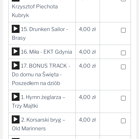
plików
Krzysztof Piechota
dźwiękowych
Kubryk
Odtwarzacz
15. Drunken Sailor -
4,00
zł
plików
Brasy
dźwiękowych
Odtwarzacz
16. Miła - EKT Gdynia
4,00
zł
plików
Odtwarzacz
17. BONUS TRACK -
4,00
zł
dźwiękowych
plików
Do domu na Święta -
dźwiękowych
Poszedłem na dziób
Odtwarzacz
1. Hymn żeglarza –
4,00
zł
plików
Trzy Majtki
dźwiękowych
Odtwarzacz
2. Korsarski bryg –
4,00
zł
plików
Old Marinners
dźwiękowych