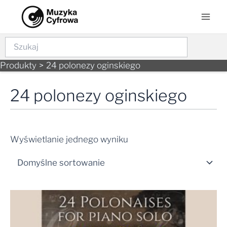
Skip
Mai
to
Men
content
Szukaj
Produkty
24 polonezy oginskiego
24 polonezy oginskiego
Wyświetlanie jednego wyniku