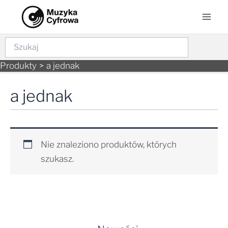
Skip
Mai
to
Men
content
Szukaj
Produkty
a jednak
a jednak
Nie znaleziono produktów, których
szukasz.