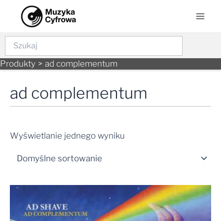
Skip
Mai
to
Men
content
Szukaj
Produkty
ad complementum
ad complementum
Wyświetlanie jednego wyniku