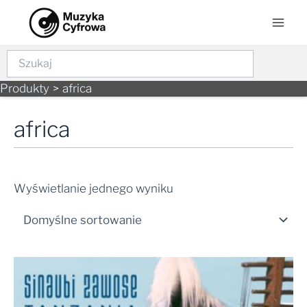
Skip
Mai
to
Men
content
Szukaj
Produkty
africa
africa
Wyświetlanie jednego wyniku