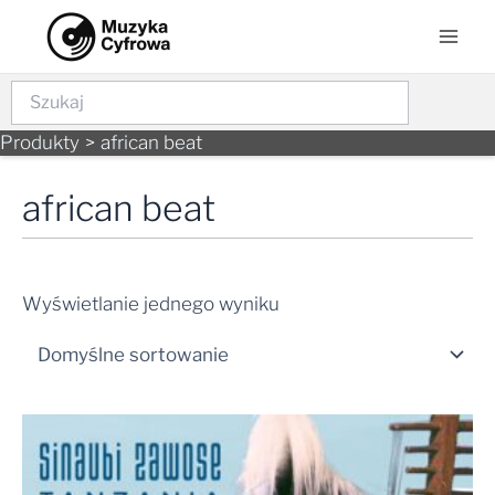
Skip
Mai
to
Men
content
Szukaj
Produkty
african beat
african beat
Wyświetlanie jednego wyniku