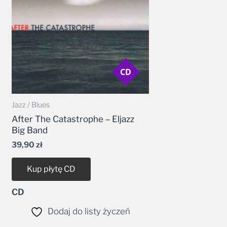
CD
Jazz / Blues
After The Catastrophe – Eljazz
Big Band
39,90
zł
Kup płytę CD
CD
Dodaj do listy życzeń