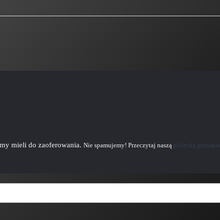
emy mieli do zaoferowania.
Nie spamujemy! Przeczytaj naszą
politykę prywatn