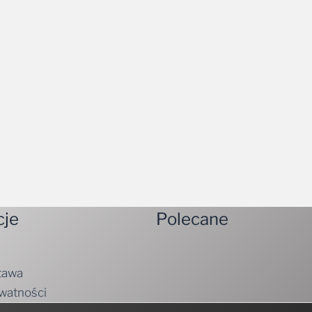
cje
Polecane
tawa
ywatności