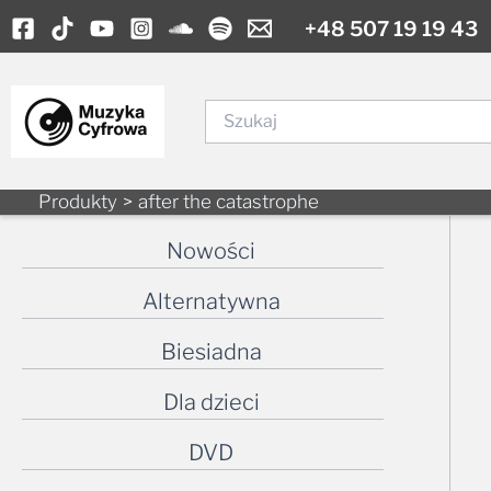
Skip
+48 507 19 19 43
to
content
Szukaj
Produkty
after the catastrophe
Nowości
Alternatywna
Biesiadna
Dla dzieci
DVD