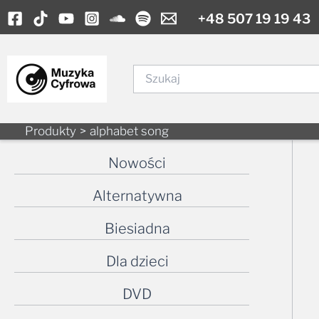
Skip
+48 507 19 19 43
to
content
Szukaj
Produkty
alphabet song
Nowości
Alternatywna
Biesiadna
Dla dzieci
DVD