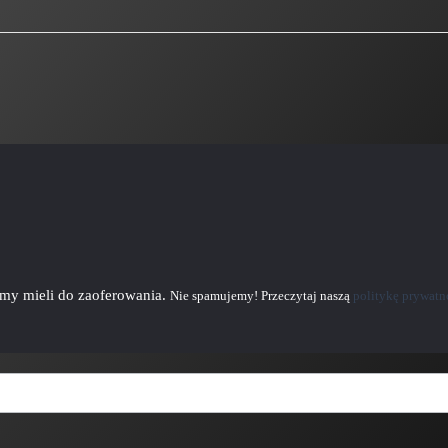
emy mieli do zaoferowania.
Nie spamujemy! Przeczytaj naszą
politykę prywatn