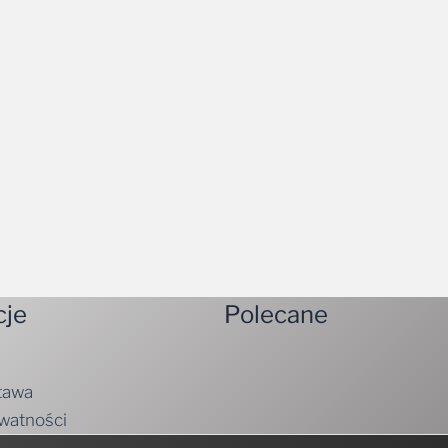
cje
Polecane
tawa
ywatności