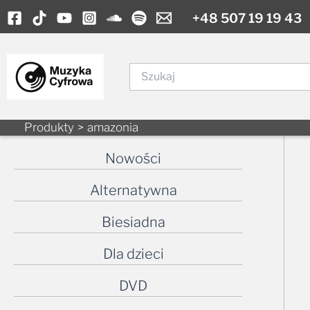
Skip
+48 507 19 19 43
to
content
Szukaj
Produkty
amazonia
Nowości
Alternatywna
Biesiadna
Dla dzieci
DVD