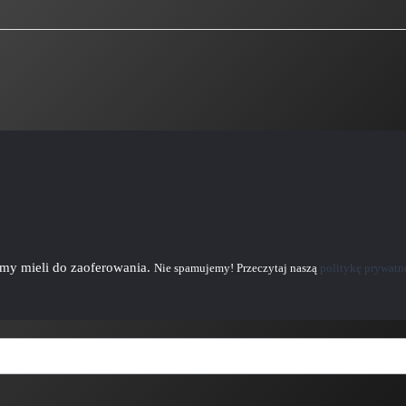
emy mieli do zaoferowania.
Nie spamujemy! Przeczytaj naszą
politykę prywatn