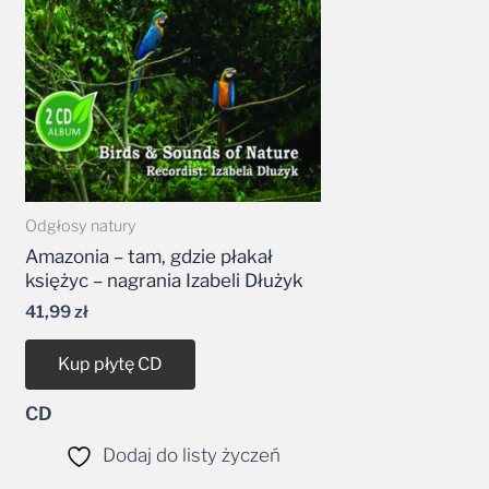
Odgłosy natury
Amazonia – tam, gdzie płakał
księżyc – nagrania Izabeli Dłużyk
41,99
zł
Kup płytę CD
CD
Dodaj do listy życzeń