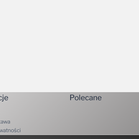
cje
Polecane
tawa
ywatności