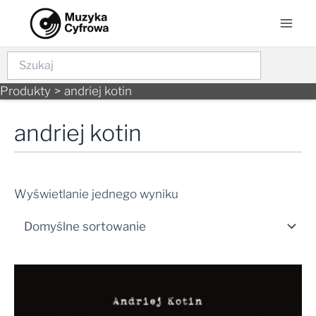
Skip
Mai
to
Men
content
Szukaj
Produkty
andriej kotin
andriej kotin
Wyświetlanie jednego wyniku