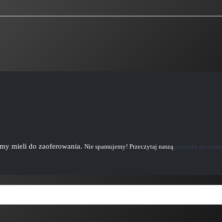
emy mieli do zaoferowania.
Nie spamujemy! Przeczytaj naszą
politykę prywatn