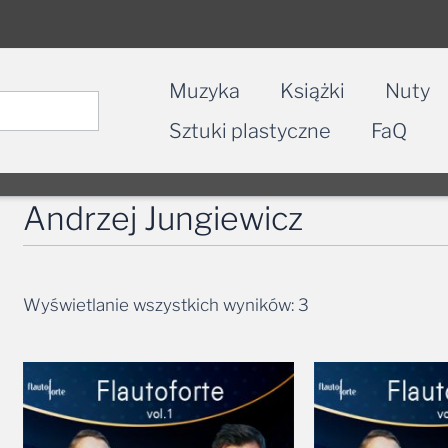
Muzyka
Książki
Nuty
Sztuki plastyczne
FaQ
Andrzej Jungiewicz
Wyświetlanie wszystkich wyników: 3
Zakres
cen:
od
19,99 zł
do