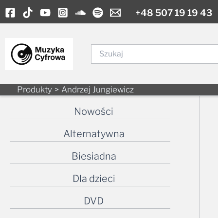
Skip
+48 507 19 19 43
to
content
Szukaj
Produkty
Andrzej Jungiewicz
Nowości
Alternatywna
Biesiadna
Dla dzieci
DVD