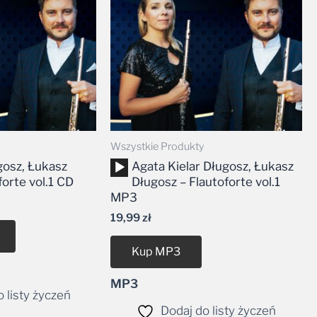
Wszystkie Produkty
Odtwarzacz
gosz, Łukasz
Agata Kielar Długosz, Łukasz
plików
forte vol.1 CD
Długosz – Flautoforte vol.1
dźwiękowych
MP3
19,99
zł
Kup MP3
MP3
 listy życzeń
Dodaj do listy życzeń