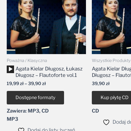
39,90 zł
Poważna / Klasyczna
Wszystkie Produkty
Odtwarzacz
Agata Kielar Długosz, Łukasz
Agata Kielar Dłu
plików
Długosz – Flautoforte vol.1
Długosz – Flauto
dźwiękowych
19,99
zł
–
39,90
zł
39,90
zł
Dostępne formaty
Kup płytę CD
Zawiera: MP3, CD
CD
MP3
Dodaj do
Dodaj do listy życzeń