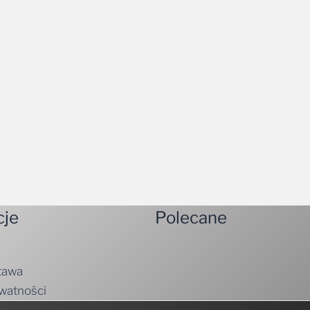
cje
Polecane
tawa
ywatności