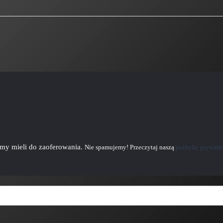
emy mieli do zaoferowania.
Nie spamujemy! Przeczytaj naszą
politykę prywatn