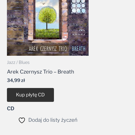
Jazz / Blues
Arek Czernysz Trio – Breath
34,99
zł
Kup płytę CD
CD
Dodaj do listy życzeń