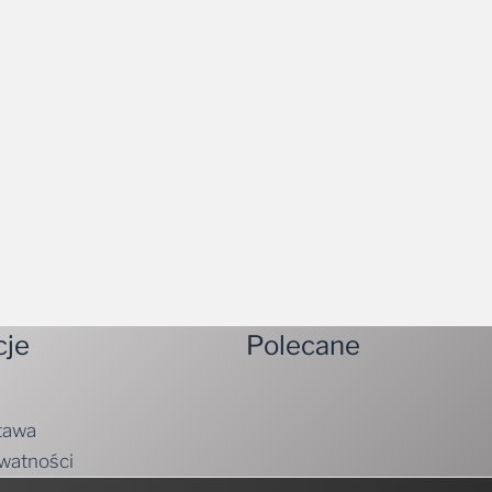
cje
Polecane
tawa
ywatności