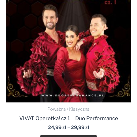
do
29,99 zł
Poważna / Klasyczna
VIVAT Operetka! cz.1 – Duo Performance
24,99
zł
–
29,99
zł