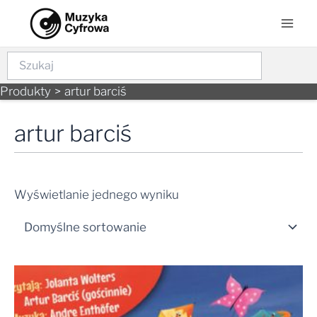
Skip
Mai
to
Men
content
Szukaj
Produkty
artur barciś
artur barciś
Wyświetlanie jednego wyniku