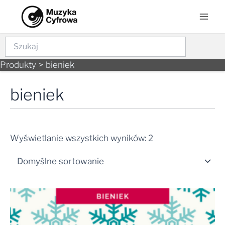
Skip
Mai
to
Men
content
Szukaj
Produkty
bieniek
bieniek
Wyświetlanie wszystkich wyników: 2