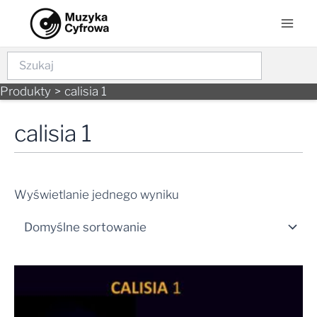
Skip
Mai
to
Men
content
Szukaj
Produkty
calisia 1
calisia 1
Wyświetlanie jednego wyniku