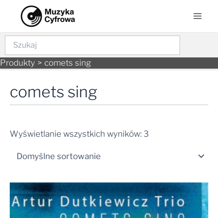
Skip
Mai
to
Men
content
Szukaj
Produkty
comets sing
comets sing
Wyświetlanie wszystkich wyników: 3