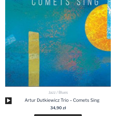
Jazz / Blues
Odtwarzacz
Artur Dutkiewicz Trio – Comets Sing
plików
34,90
zł
dźwiękowych