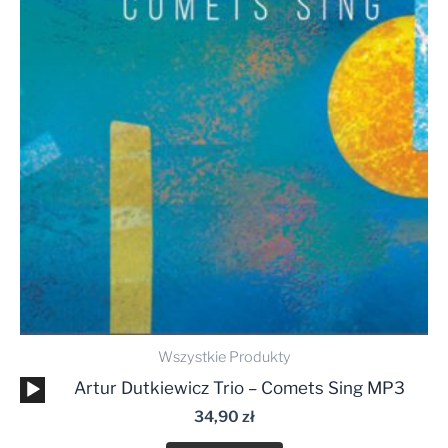
Wszystkie Produkty
Odtwarzacz
Artur Dutkiewicz Trio – Comets Sing MP3
plików
34,90
zł
dźwiękowych