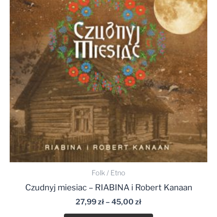
do
45,00 zł
Folk / Etno
Czudnyj miesiac – RIABINA i Robert Kanaan
27,99
zł
–
45,00
zł