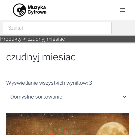
Skip
Mai
to
Men
content
Szukaj
Produkty
czudnyj miesiac
czudnyj miesiac
Wyświetlanie wszystkich wyników: 3
Zakres
cen:
od
27,99 zł