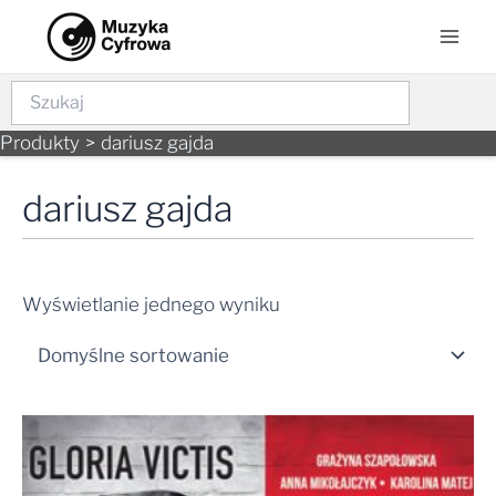
Skip
Mai
to
Men
content
Szukaj
Produkty
dariusz gajda
dariusz gajda
Wyświetlanie jednego wyniku