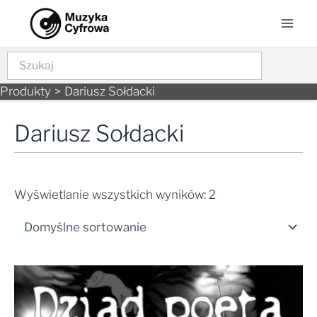
Skip
Mai
to
Men
content
Szukaj
Produkty
Dariusz Sołdacki
Dariusz Sołdacki
Wyświetlanie wszystkich wyników: 2