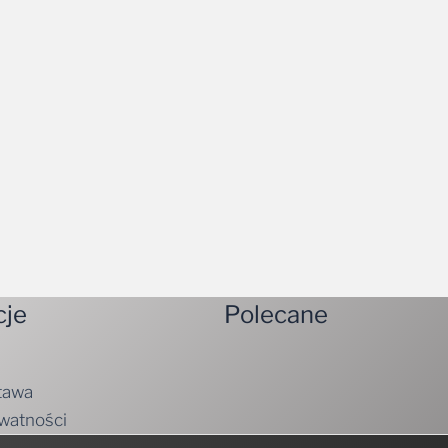
cje
Polecane
tawa
ywatności