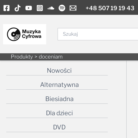
Skip
+48 507 19 19 43
to
content
Szukaj
Produkty
doceniam
Nowości
Alternatywna
Biesiadna
Dla dzieci
DVD