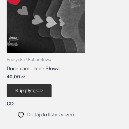
Poetycka / Kabaretowa
Doceniam – Inne Słowa
40,00
zł
Kup płytę CD
CD
Dodaj do listy życzeń