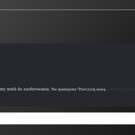
emy mieli do zaoferowania.
Nie spamujemy! Przeczytaj naszą
politykę prywatn