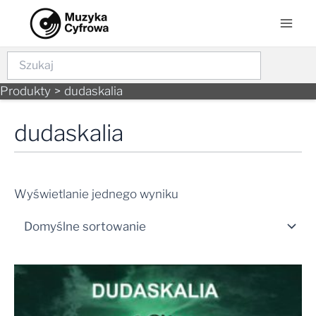
Skip
Mai
to
Men
content
Szukaj
Produkty
dudaskalia
dudaskalia
Wyświetlanie jednego wyniku