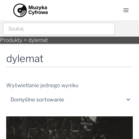
Skip
Mai
to
Men
content
Szukaj
Produkty
dylemat
dylemat
Wyświetlanie jednego wyniku