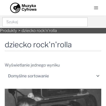
Skip
Mai
to
Men
content
Szukaj
Produkty
dziecko rock'n'rolla
dziecko rock'n'rolla
Wyświetlanie jednego wyniku