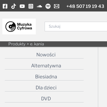
Skip
+48 507 19 19 43
to
content
Szukaj
Produkty
e. kania
Nowości
Alternatywna
Biesiadna
Dla dzieci
DVD