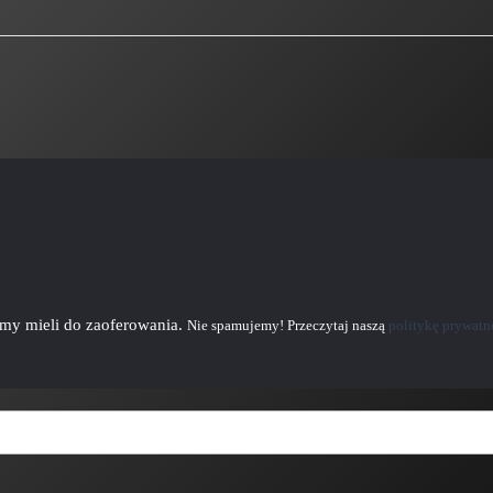
emy mieli do zaoferowania.
Nie spamujemy! Przeczytaj naszą
politykę prywatn