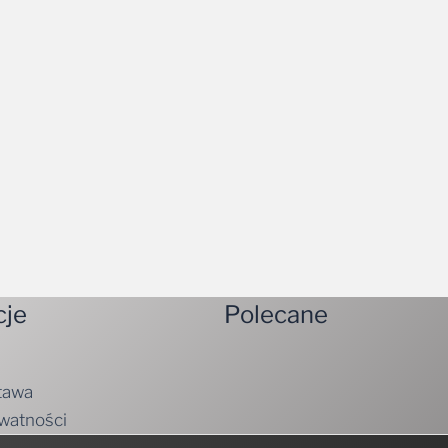
cje
Polecane
tawa
ywatności