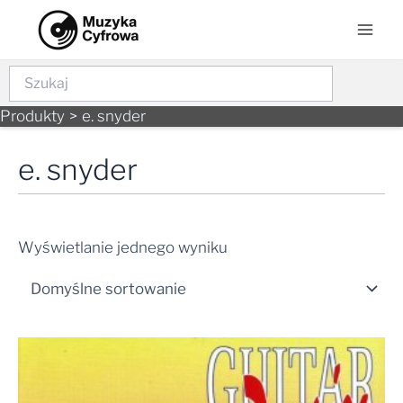
Skip
Mai
to
Men
content
Szukaj
Produkty
e. snyder
e. snyder
Wyświetlanie jednego wyniku