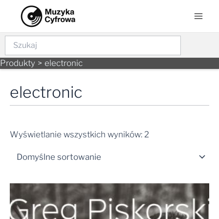
Skip
Mai
to
Men
content
Szukaj
Produkty
electronic
electronic
Wyświetlanie wszystkich wyników: 2