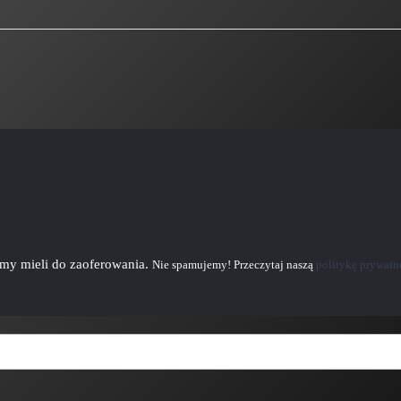
emy mieli do zaoferowania.
Nie spamujemy! Przeczytaj naszą
politykę prywatn