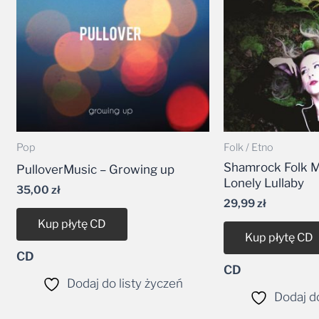
Pop
Folk / Etno
Shamrock Folk M
PulloverMusic – Growing up
Lonely Lullaby
35,00
zł
29,99
zł
Kup płytę CD
Kup płytę CD
CD
CD
Dodaj do listy życzeń
Dodaj do