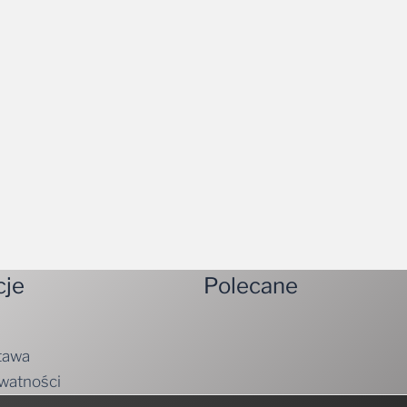
cje
Polecane
tawa
ywatności