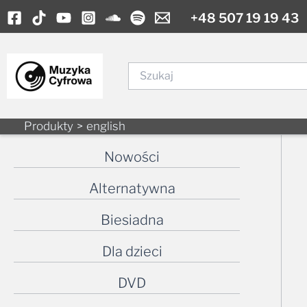
Skip
+48 507 19 19 43
to
content
Szukaj
Produkty
english
Nowości
Alternatywna
Biesiadna
Dla dzieci
DVD