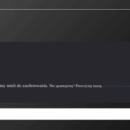
emy mieli do zaoferowania.
Nie spamujemy! Przeczytaj naszą
politykę prywatn