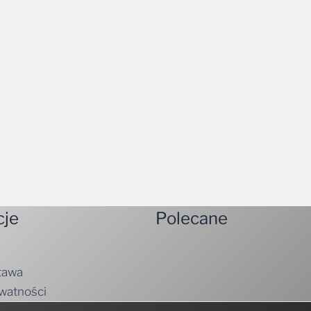
cje
Polecane
tawa
ywatności