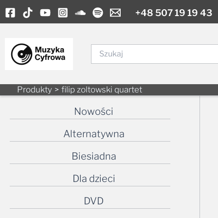
Skip
+48 507 19 19 43
to
content
Szukaj
Produkty
filip zoltowski quartet
Nowości
Alternatywna
Biesiadna
Dla dzieci
DVD