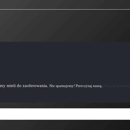
emy mieli do zaoferowania.
Nie spamujemy! Przeczytaj naszą
politykę prywatn