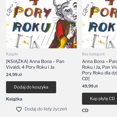
Książki
Bez kategorii
[KSIĄŻKA] Anna Bona – Pan
Anna Bona – Pan 
Vivaldi, 4 Pory Roku i Ja
Roku i Ja, Pan Vi
Pory Roku dla dz
24,99
zł
CD]
49,99
zł
Dodaj do koszyka
Kup płytę CD
Książka
Dodaj do listy życzeń
CD