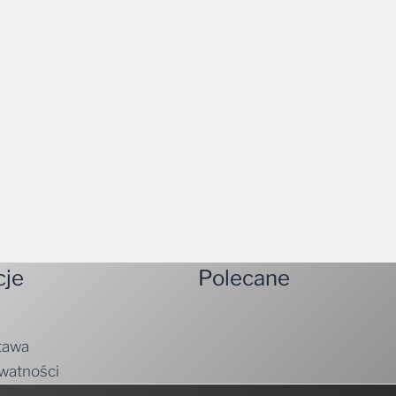
cje
Polecane
tawa
ywatności