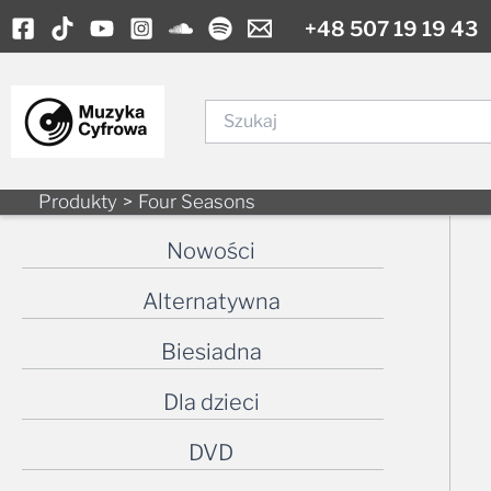
Skip
+48 507 19 19 43
to
content
Szukaj
Produkty
Four Seasons
Nowości
Alternatywna
Biesiadna
Dla dzieci
DVD