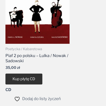
Poetycka / Kabaretowa
Piaf 2 po polsku – Lulka / Nowak /
Sadowski
35,00
zł
Kup płytę CD
CD
Dodaj do listy życzeń