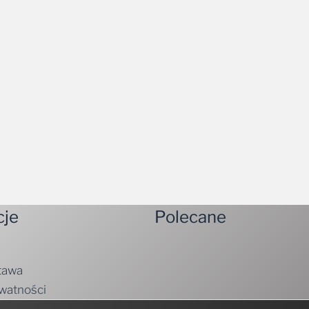
cje
Polecane
tawa
ywatności