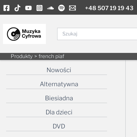
Skip
+48 507 19 19 43
to
content
Szukaj
Produkty
french piaf
Nowości
Alternatywna
Biesiadna
Dla dzieci
DVD