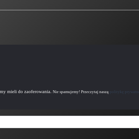
emy mieli do zaoferowania.
Nie spamujemy! Przeczytaj naszą
politykę prywatn