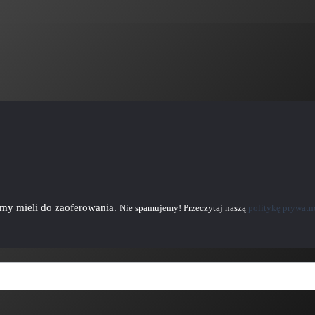
emy mieli do zaoferowania.
Nie spamujemy! Przeczytaj naszą
politykę prywatn