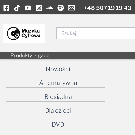
Skip
+48 507 19 19 43
to
content
Szukaj
Produkty
gade
Nowości
Alternatywna
Biesiadna
Dla dzieci
DVD