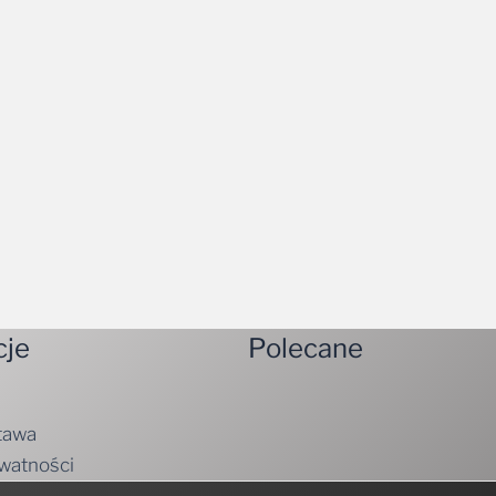
cje
Polecane
tawa
ywatności