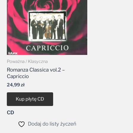
Poważna / Klasyczna
Romanza Classica vol.2 –
Capriccio
24,99
zł
Kup płytę CD
CD
Dodaj do listy życzeń