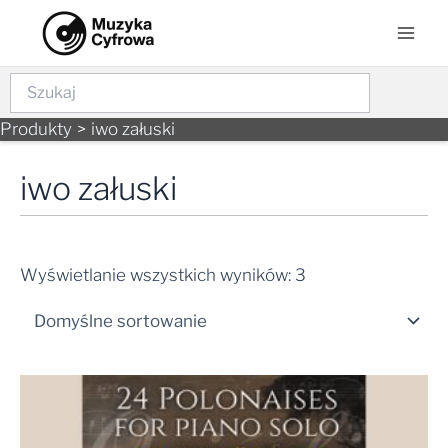
Skip
Mai
to
Men
content
Szukaj
Produkty
iwo załuski
iwo załuski
Wyświetlanie wszystkich wyników: 3