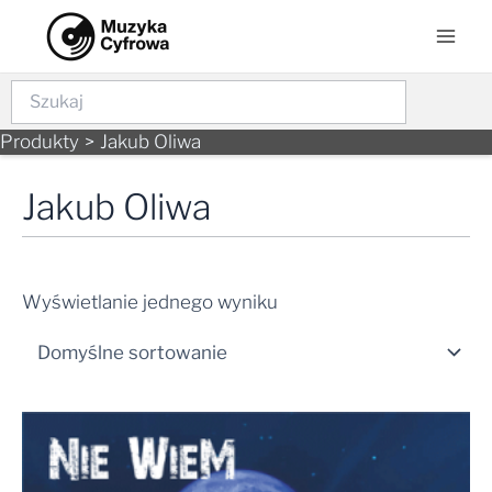
Skip
Mai
to
Men
content
Szukaj
Produkty
Jakub Oliwa
Jakub Oliwa
Wyświetlanie jednego wyniku