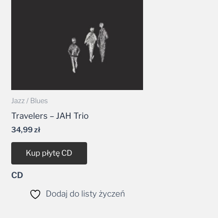
Jazz / Blues
Travelers – JAH Trio
34,99
zł
Kup płytę CD
CD
Dodaj do listy życzeń