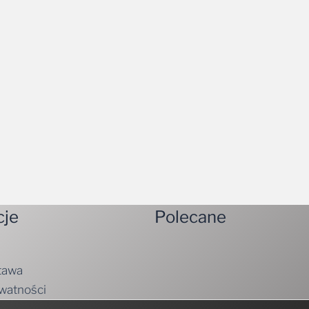
cje
Polecane
tawa
ywatności