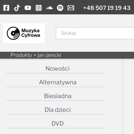
Skip
+48 507 19 19 43
to
content
Szukaj
Produkty
jan jarecki
Nowości
Alternatywna
Biesiadna
Dla dzieci
DVD