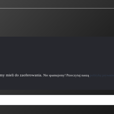
emy mieli do zaoferowania.
Nie spamujemy! Przeczytaj naszą
politykę prywatn