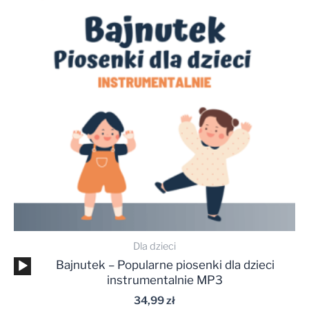
Dla dzieci
Odtwarzacz
Bajnutek – Popularne piosenki dla dzieci
plików
instrumentalnie MP3
dźwiękowych
34,99
zł