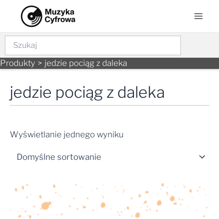
Skip
Mai
to
Men
content
Szukaj
Produkty
jedzie pociąg z daleka
jedzie pociąg z daleka
Wyświetlanie jednego wyniku