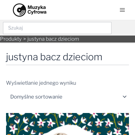
Skip
Mai
to
Men
content
Szukaj
Produkty
justyna bacz dzieciom
justyna bacz dzieciom
Wyświetlanie jednego wyniku