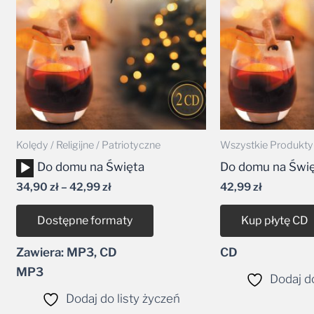
42,99 zł
Kolędy / Religijne / Patriotyczne
Wszystkie Produkty
Odtwarzacz
Do domu na Święta
Do domu na Świ
plików
34,90
zł
–
42,99
zł
42,99
zł
dźwiękowych
Dostępne formaty
Kup płytę CD
Zawiera: MP3, CD
CD
MP3
Dodaj do
Dodaj do listy życzeń