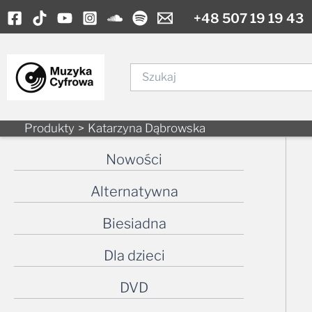
Skip
+48 507 19 19 43
to
content
Szukaj
Produkty
Katarzyna Dąbrowska
Nowości
Alternatywna
Biesiadna
Dla dzieci
DVD