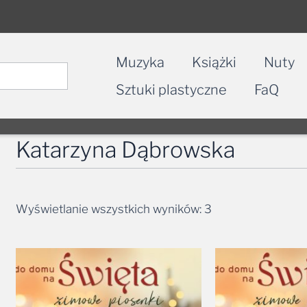
Muzyka
Książki
Nuty
Sztuki plastyczne
FaQ
Katarzyna Dąbrowska
Wyświetlanie wszystkich wyników: 3
Zakres
cen:
od
34,90 zł
do