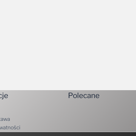
cje
Polecane
tawa
ywatności