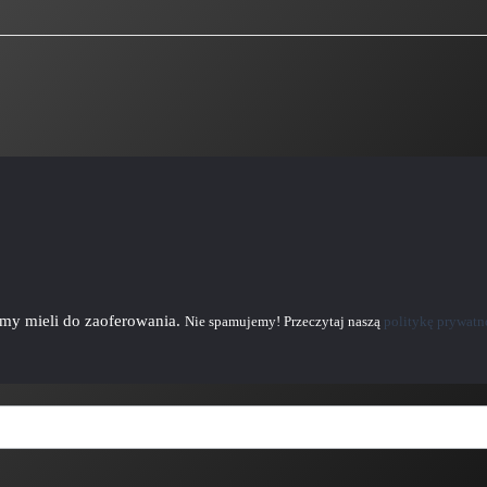
emy mieli do zaoferowania.
Nie spamujemy! Przeczytaj naszą
politykę prywatn