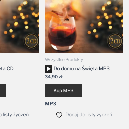
Wszystkie Produkty
Odtwarzacz
ęta CD
Do domu na Święta MP3
plików
34,90
zł
dźwiękowych
Kup MP3
MP3
 listy życzeń
Dodaj do listy życzeń