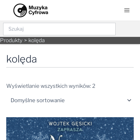
Skip
Mai
to
Men
content
Szukaj
Produkty
kolęda
kolęda
Wyświetlanie wszystkich wyników: 2