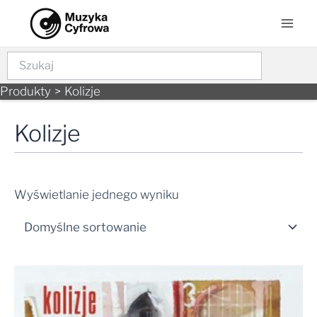
Skip
Mai
to
Men
content
Szukaj
Produkty
Kolizje
Kolizje
Wyświetlanie jednego wyniku