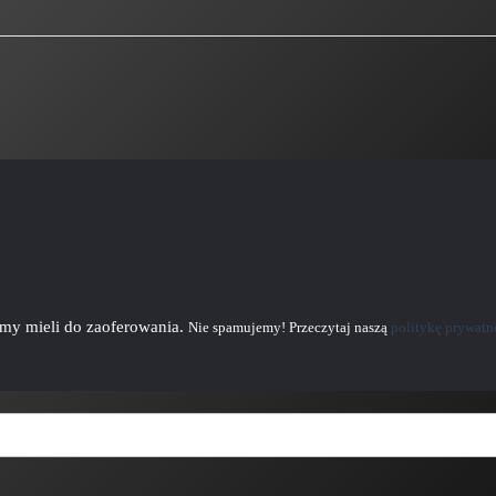
emy mieli do zaoferowania.
Nie spamujemy! Przeczytaj naszą
politykę prywatn