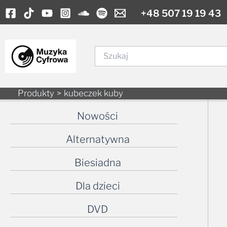
Skip
+48 507 19 19 43
to
content
Szukaj
Produkty
kubeczek kuby
Nowości
Alternatywna
Biesiadna
Dla dzieci
DVD