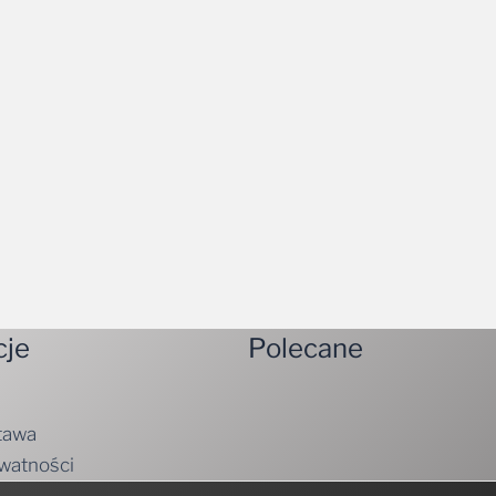
cje
Polecane
tawa
ywatności