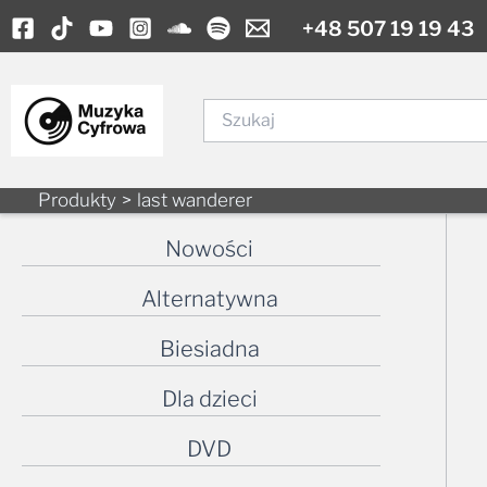
Skip
+48 507 19 19 43
to
content
Szukaj
Produkty
last wanderer
Nowości
Alternatywna
Biesiadna
Dla dzieci
DVD