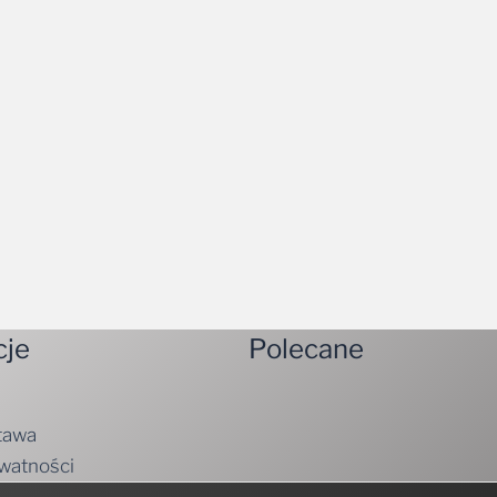
cje
Polecane
tawa
ywatności