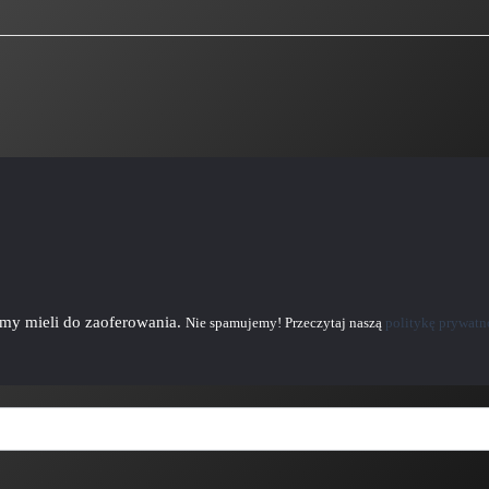
emy mieli do zaoferowania.
Nie spamujemy! Przeczytaj naszą
politykę prywatn